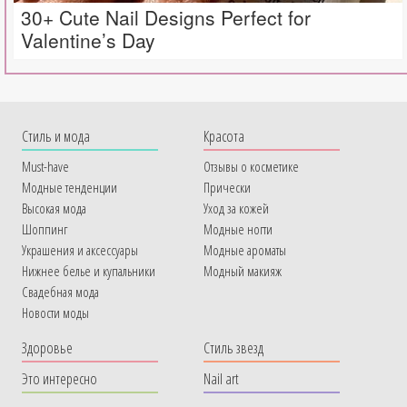
30+ Cute Nail Designs Perfect for
Valentine’s Day
Cтиль и мода
Красота
Must-have
Отзывы о косметике
Модные тенденции
Прически
Высокая мода
Уход за кожей
Шоппинг
Модные ногти
Украшения и аксессуары
Модные ароматы
Нижнее белье и купальники
Модный макияж
Свадебная мода
Новости моды
Здоровье
Стиль звезд
Это интересно
Nail art