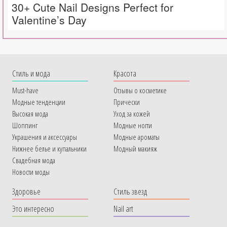
30+ Cute Nail Designs Perfect for
Valentine’s Day
Cтиль и мода
Красота
Must-have
Отзывы о косметике
Модные тенденции
Прически
Высокая мода
Уход за кожей
Шоппинг
Модные ногти
Украшения и аксессуары
Модные ароматы
Нижнее белье и купальники
Модный макияж
Свадебная мода
Новости моды
Здоровье
Стиль звезд
Это интересно
Nail art