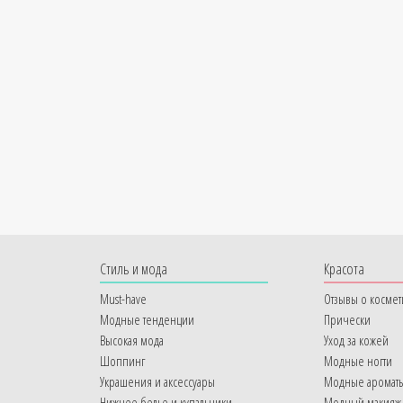
Cтиль и мода
Красота
Must-have
Отзывы о космет
Модные тенденции
Прически
Высокая мода
Уход за кожей
Шоппинг
Модные ногти
Украшения и аксессуары
Модные аромат
Нижнее белье и купальники
Модный макияж