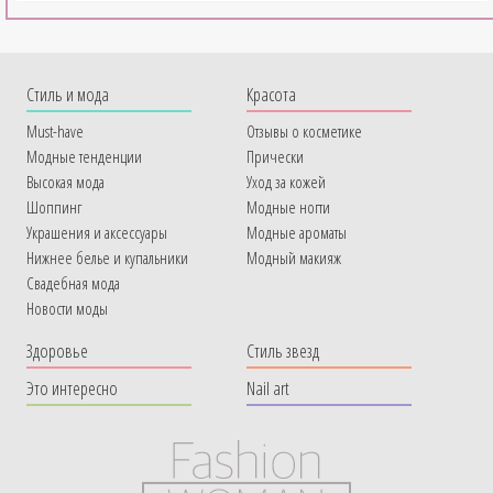
Cтиль и мода
Красота
Must-have
Отзывы о косметике
Модные тенденции
Прически
Высокая мода
Уход за кожей
Шоппинг
Модные ногти
Украшения и аксессуары
Модные ароматы
Нижнее белье и купальники
Модный макияж
Свадебная мода
Новости моды
Здоровье
Стиль звезд
Это интересно
Nail art