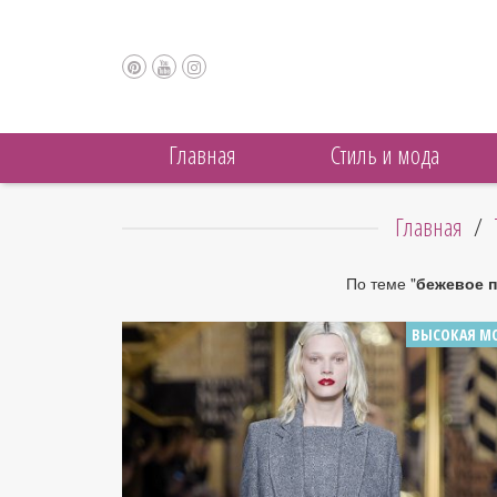
Главная
Cтиль и мода
Главная
/
По теме "
бежевое п
ВЫСОКАЯ М