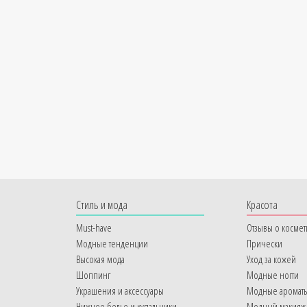
Cтиль и мода
Красота
Must-have
Отзывы о космет
Модные тенденции
Прически
Высокая мода
Уход за кожей
Шоппинг
Модные ногти
Украшения и аксессуары
Модные аромат
Нижнее белье и купальники
Модный макияж