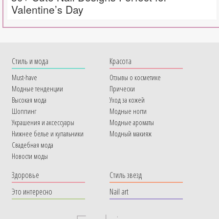
Valentine’s Day
Cтиль и мода
Красота
Must-have
Отзывы о косметике
Модные тенденции
Прически
Высокая мода
Уход за кожей
Шоппинг
Модные ногти
Украшения и аксессуары
Модные ароматы
Нижнее белье и купальники
Модный макияж
Свадебная мода
Новости моды
Здоровье
Стиль звезд
Это интересно
Nail art