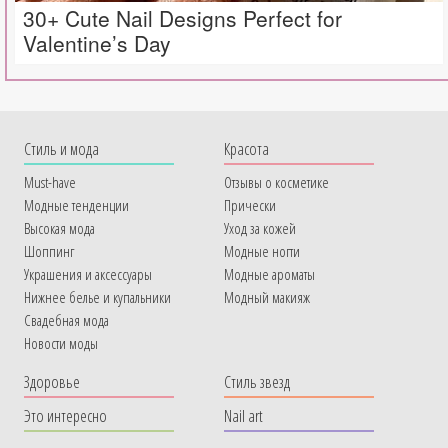
30+ Cute Nail Designs Perfect for
Valentine’s Day
Cтиль и мода
Красота
Must-have
Отзывы о косметике
Модные тенденции
Прически
Высокая мода
Уход за кожей
Шоппинг
Модные ногти
Украшения и аксессуары
Модные ароматы
Нижнее белье и купальники
Модный макияж
Свадебная мода
Новости моды
Здоровье
Стиль звезд
Это интересно
Nail art