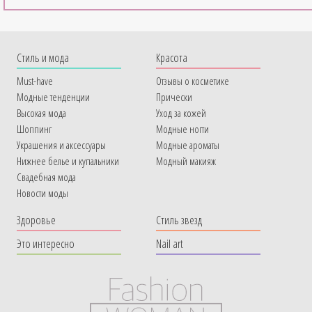
Cтиль и мода
Красота
Must-have
Отзывы о косметике
Модные тенденции
Прически
Высокая мода
Уход за кожей
Шоппинг
Модные ногти
Украшения и аксессуары
Модные ароматы
Нижнее белье и купальники
Модный макияж
Свадебная мода
Новости моды
Здоровье
Стиль звезд
Это интересно
Nail art