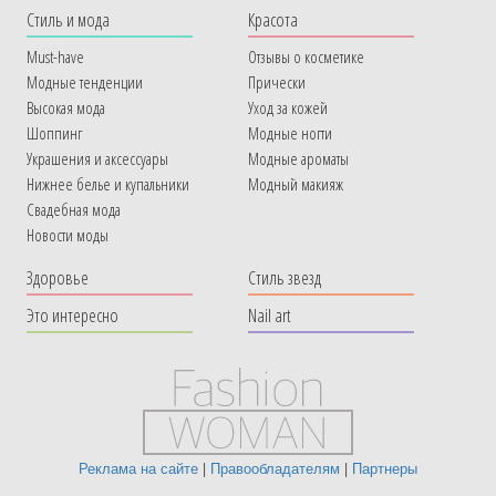
Cтиль и мода
Красота
Must-have
Отзывы о косметике
Модные тенденции
Прически
Высокая мода
Уход за кожей
Шоппинг
Модные ногти
Украшения и аксессуары
Модные ароматы
Нижнее белье и купальники
Модный макияж
Свадебная мода
Новости моды
Здоровье
Стиль звезд
Это интересно
Nail art
Реклама на сайте
|
Правообладателям
|
Партнеры