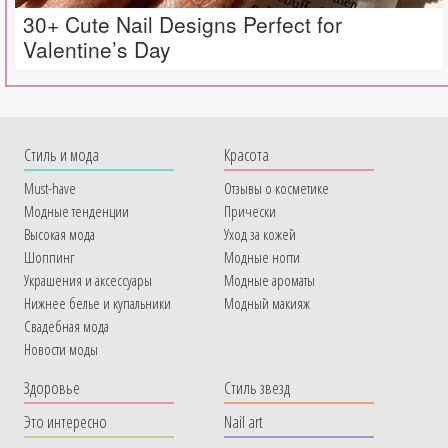
30+ Cute Nail Designs Perfect for
Valentine’s Day
Cтиль и мода
Красота
Must-have
Отзывы о косметике
Модные тенденции
Прически
Высокая мода
Уход за кожей
Шоппинг
Модные ногти
Украшения и аксессуары
Модные ароматы
Нижнее белье и купальники
Модный макияж
Свадебная мода
Новости моды
Здоровье
Стиль звезд
Это интересно
Nail art