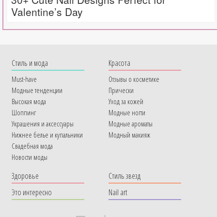
Valentine’s Day
Cтиль и мода
Красота
Must-have
Отзывы о косметике
Модные тенденции
Прически
Высокая мода
Уход за кожей
Шоппинг
Модные ногти
Украшения и аксессуары
Модные ароматы
Нижнее белье и купальники
Модный макияж
Свадебная мода
Новости моды
Здоровье
Стиль звезд
Это интересно
Nail art