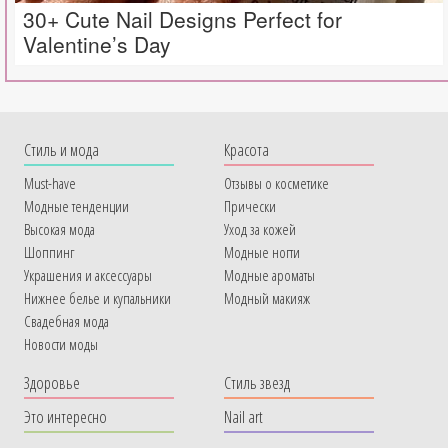
30+ Cute Nail Designs Perfect for
Valentine’s Day
Cтиль и мода
Красота
Must-have
Отзывы о косметике
Модные тенденции
Прически
Высокая мода
Уход за кожей
Шоппинг
Модные ногти
Украшения и аксессуары
Модные ароматы
Нижнее белье и купальники
Модный макияж
Свадебная мода
Новости моды
Здоровье
Стиль звезд
Это интересно
Nail art