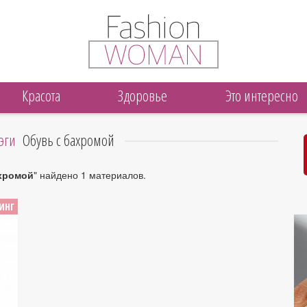
Красота
Здоровье
Это интересно
эги
Обувь с бахромой
хромой
" найдено 1 материалов.
ИНГ