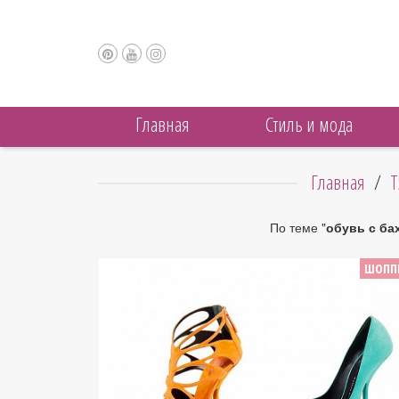
Главная
Cтиль и мода
Главная
/
Т
По теме "
обувь с ба
ШОПП