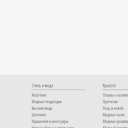
Cтиль и мода
Красота
Must-have
Отзывы о космет
Модные тенденции
Прически
Высокая мода
Уход за кожей
Шоппинг
Модные ногти
Украшения и аксессуары
Модные аромат
Нижнее белье и купальники
Модный макияж