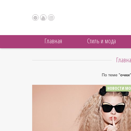
Главная
Cтиль и мода
Главн
По теме "
очки
НОВОСТИ М