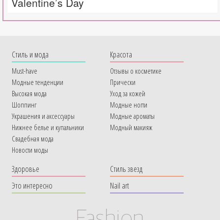
Valentine’s Day
Cтиль и мода
Красота
Must-have
Отзывы о косметике
Модные тенденции
Прически
Высокая мода
Уход за кожей
Шоппинг
Модные ногти
Украшения и аксессуары
Модные ароматы
Нижнее белье и купальники
Модный макияж
Свадебная мода
Новости моды
Здоровье
Стиль звезд
Это интересно
Nail art