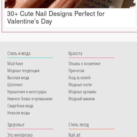
30+ Cute Nail Designs Perfect for
Valentine’s Day
Cтиль и мода
Красота
Must-have
Отзывы о косметике
Модные тенденции
Прически
Высокая мода
Уход за кожей
Шоппинг
Модные ногти
Украшения и аксессуары
Модные ароматы
Нижнее белье и купальники
Модный макияж
Свадебная мода
Новости моды
Здоровье
Стиль звезд
Это интересно
Nail art