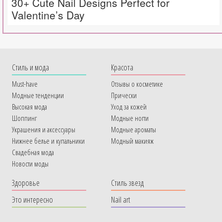
30+ Cute Nail Designs Perfect for
Valentine’s Day
Cтиль и мода
Красота
Must-have
Отзывы о косметике
Модные тенденции
Прически
Высокая мода
Уход за кожей
Шоппинг
Модные ногти
Украшения и аксессуары
Модные ароматы
Нижнее белье и купальники
Модный макияж
Свадебная мода
Новости моды
Здоровье
Стиль звезд
Это интересно
Nail art