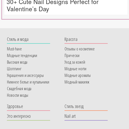
30+ Cute Nail Designs Perfect for
Valentine’s Day
Cтиль и мода
Красота
Must-have
Отзывы о косметике
Модные тенденции
Прически
Высокая мода
Уход за кожей
Шоппинг
Модные ногти
Украшения и аксессуары
Модные ароматы
Нижнее белье и купальники
Модный макияж
Свадебная мода
Новости моды
Здоровье
Стиль звезд
Это интересно
Nail art