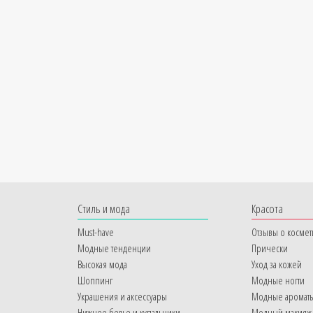
Cтиль и мода
Красота
Must-have
Отзывы о космет
Модные тенденции
Прически
Высокая мода
Уход за кожей
Шоппинг
Модные ногти
Украшения и аксессуары
Модные аромат
Нижнее белье и купальники
Модный макияж