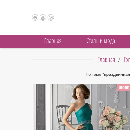
Главная
Cтиль и мода
Главная
/
Тэ
По теме "
праздничная
ШОПП