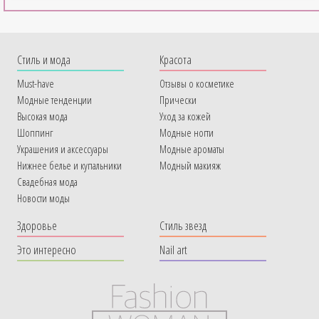
Cтиль и мода
Красота
Must-have
Отзывы о косметике
Модные тенденции
Прически
Высокая мода
Уход за кожей
Шоппинг
Модные ногти
Украшения и аксессуары
Модные ароматы
Нижнее белье и купальники
Модный макияж
Свадебная мода
Новости моды
Здоровье
Стиль звезд
Это интересно
Nail art