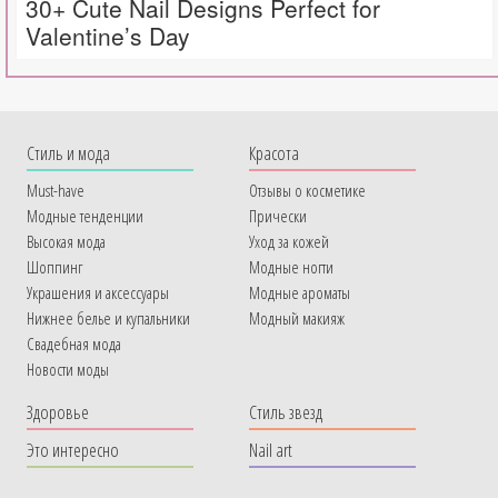
30+ Cute Nail Designs Perfect for
Valentine’s Day
Cтиль и мода
Красота
Must-have
Отзывы о косметике
Модные тенденции
Прически
Высокая мода
Уход за кожей
Шоппинг
Модные ногти
Украшения и аксессуары
Модные ароматы
Нижнее белье и купальники
Модный макияж
Свадебная мода
Новости моды
Здоровье
Стиль звезд
Это интересно
Nail art