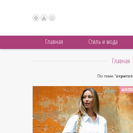
Главная
Cтиль и мода
Главная
По теме "
стритст
ШОПП