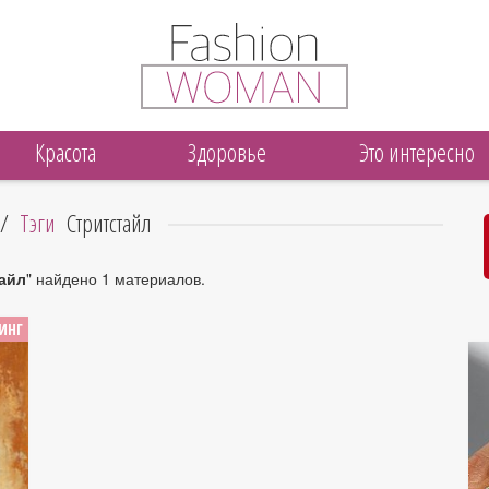
Красота
Здоровье
Это интересно
/
Тэги
Стритстайл
айл
" найдено 1 материалов.
ИНГ