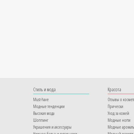
Cтиль и мода
Красота
Must-have
Отзывы о космет
Модные тенденции
Прически
Высокая мода
Уход за кожей
Шоппинг
Модные ногти
Украшения и аксессуары
Модные аромат
Нижнее белье и купальники
Модный макияж