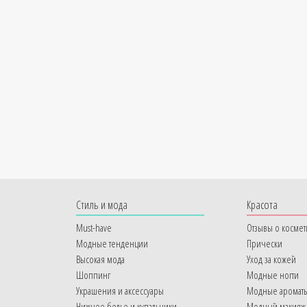
Cтиль и мода
Красота
Must-have
Отзывы о космет
Модные тенденции
Прически
Высокая мода
Уход за кожей
Шоппинг
Модные ногти
Украшения и аксессуары
Модные аромат
Нижнее белье и купальники
Модный макияж