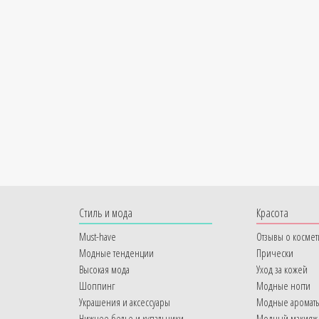
Cтиль и мода
Красота
Must-have
Отзывы о космет
Модные тенденции
Прически
Высокая мода
Уход за кожей
Шоппинг
Модные ногти
Украшения и аксессуары
Модные аромат
Нижнее белье и купальники
Модный макияж