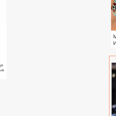
ца
зыв