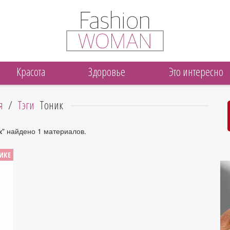
Красота
Здоровье
Это интересно
я
/
Тэги
Тоник
к
" найдено 1 материалов.
ИКЕ