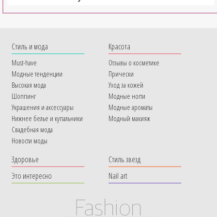
Cтиль и мода
Красота
Must-have
Отзывы о косметике
Модные тенденции
Прически
Высокая мода
Уход за кожей
Шоппинг
Модные ногти
Украшения и аксессуары
Модные ароматы
Нижнее белье и купальники
Модный макияж
Свадебная мода
Новости моды
Здоровье
Стиль звезд
Это интересно
Nail art