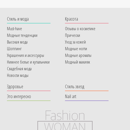
Cтиль и мода
Красота
Must-have
Отзывы о косметике
Модные тенденции
Прически
Высокая мода
Уход за кожей
Шоппинг
Модные ногти
Украшения и аксессуары
Модные ароматы
Нижнее белье и купальники
Модный макияж
Свадебная мода
Новости моды
Здоровье
Стиль звезд
Это интересно
Nail art