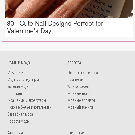
30+ Cute Nail Designs Perfect for
Valentine’s Day
Cтиль и мода
Красота
Must-have
Отзывы о косметике
Модные тенденции
Прически
Высокая мода
Уход за кожей
Шоппинг
Модные ногти
Украшения и аксессуары
Модные ароматы
Нижнее белье и купальники
Модный макияж
Свадебная мода
Новости моды
Здоровье
Стиль звезд