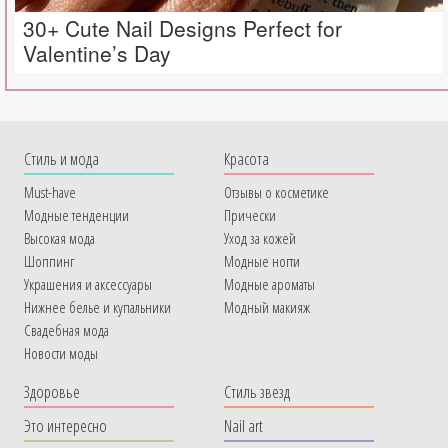
30+ Cute Nail Designs Perfect for
Valentine’s Day
Cтиль и мода
Красота
Must-have
Отзывы о косметике
Модные тенденции
Прически
Высокая мода
Уход за кожей
Шоппинг
Модные ногти
Украшения и аксессуары
Модные ароматы
Нижнее белье и купальники
Модный макияж
Свадебная мода
Новости моды
Здоровье
Стиль звезд
Это интересно
Nail art