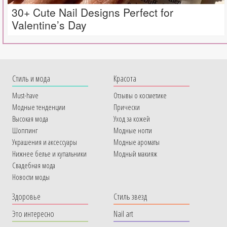
30+ Cute Nail Designs Perfect for
Valentine’s Day
Cтиль и мода
Красота
Must-have
Отзывы о косметике
Модные тенденции
Прически
Высокая мода
Уход за кожей
Шоппинг
Модные ногти
Украшения и аксессуары
Модные ароматы
Нижнее белье и купальники
Модный макияж
Свадебная мода
Новости моды
Здоровье
Стиль звезд
Это интересно
Nail art