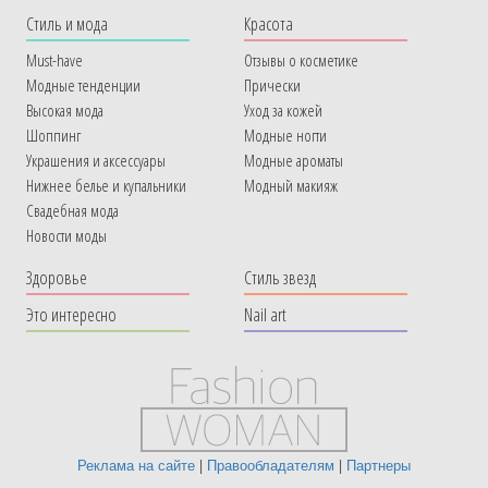
Cтиль и мода
Красота
Must-have
Отзывы о косметике
Модные тенденции
Прически
Высокая мода
Уход за кожей
Шоппинг
Модные ногти
Украшения и аксессуары
Модные ароматы
Нижнее белье и купальники
Модный макияж
Свадебная мода
Новости моды
Здоровье
Стиль звезд
Это интересно
Nail art
Реклама на сайте
|
Правообладателям
|
Партнеры