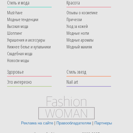
Cтиль и мода
Красота
Must-have
Отзывы о косметике
Модные тенденции
Прически
Высокая мода
Уход за кожей
Шоппинг
Модные ногти
Украшения и аксессуары
Модные ароматы
Нижнее белье и купальники
Модный макияж
Свадебная мода
Новости моды
Здоровье
Стиль звезд
Это интересно
Nail art
Реклама на сайте
|
Правообладателям
|
Партнеры