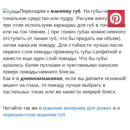
Переходим к
макияжу
губ
. На губы наносим
тональное средство или пудру. Рисуем контур губ,
при этом используем карандаш для губ в тон помаде
или на тон темнее, ( при тонких губах можно немного
отступить от линии губ, что бы придать им объем),
затем наносим помаду. Для стойкости лучше после
первого слоя помады промокнуть губы салфеткой и
нанести еще один слой помады. Что бы губы
казались более пухлыми и чувствеными наносим
поверх помады немного блеска.
Как и в
дневном
макияже
, если вы делаете основной
акцент на глаза, то помаду лучше выбрать в
пастельных тонах или же нанести неяркий блеск.
Читайте так же о
макияже вечернем для рыжих
и о
перманентном макияже губ
.