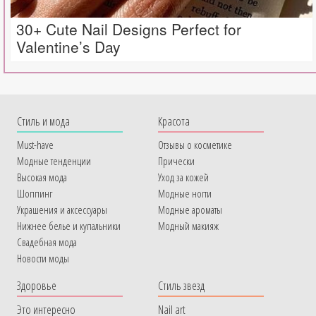
30+ Cute Nail Designs Perfect for
Valentine’s Day
Cтиль и мода
Красота
Must-have
Отзывы о косметике
Модные тенденции
Прически
Высокая мода
Уход за кожей
Шоппинг
Модные ногти
Украшения и аксессуары
Модные ароматы
Нижнее белье и купальники
Модный макияж
Свадебная мода
Новости моды
Здоровье
Стиль звезд
Это интересно
Nail art