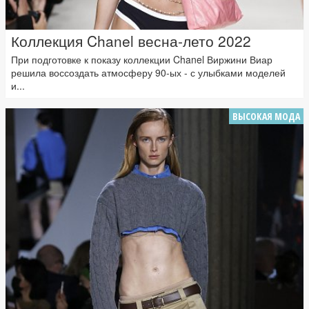
Коллекция Chanel весна-лето 2022
При подготовке к показу коллекции Chanel Виржини Виар
решила воссоздать атмосферу 90-ых - с улыбками моделей
и...
ВЫСОКАЯ МОДА