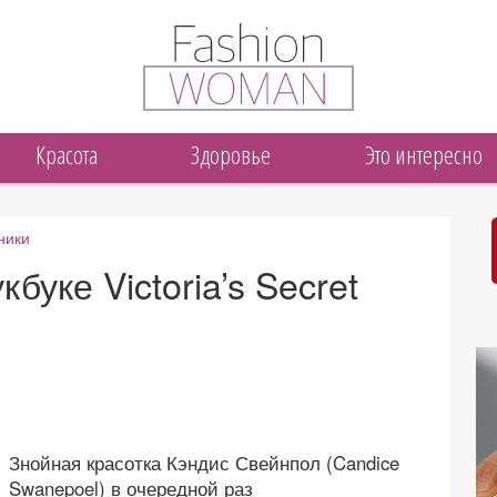
Красота
Здоровье
Это интересно
ники
буке Victoria’s Secret
Знойная красотка Кэндис Свейнпол (Candice
Swanepoel) в очередной раз