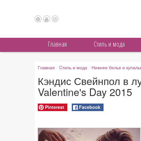
Главная
Cтиль и мода
Главная
/
Cтиль и мода
/
Нижнее белье и купаль
Кэндис Свейнпол в лук
Valentine's Day 2015
Pinterest
Facebook