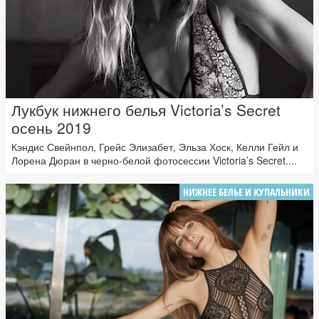
Лукбук нижнего белья Victoria’s Secret
осень 2019
Кэндис Свейнпол, Грейс Элизабет, Эльза Хоск, Келли Гейл и
Лорена Дюран в черно-белой фотосессии Victoria’s Secret....
НИЖНЕЕ БЕЛЬЕ И КУПАЛЬНИКИ