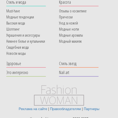
Cтиль и мода
Красота
Must-have
Отзывы о косметике
Модные тенденции
Прически
Высокая мода
Уход за кожей
Шоппинг
Модные ногти
Украшения и аксессуары
Модные ароматы
Нижнее белье и купальники
Модный макияж
Свадебная мода
Новости моды
Здоровье
Стиль звезд
Это интересно
Nail art
Реклама на сайте
|
Правообладателям
|
Партнеры