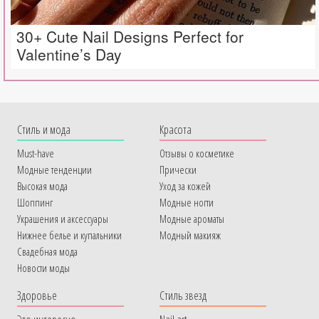
30+ Cute Nail Designs Perfect for
Valentine’s Day
Cтиль и мода
Красота
Must-have
Отзывы о косметике
Модные тенденции
Прически
Высокая мода
Уход за кожей
Шоппинг
Модные ногти
Украшения и аксессуары
Модные ароматы
Нижнее белье и купальники
Модный макияж
Свадебная мода
Новости моды
Здоровье
Стиль звезд