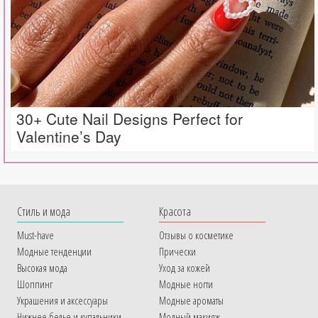
30+ Cute Nail Designs Perfect for
Valentine’s Day
Cтиль и мода
Красота
Must-have
Отзывы о косметике
Модные тенденции
Прически
Высокая мода
Уход за кожей
Шоппинг
Модные ногти
Украшения и аксессуары
Модные ароматы
Нижнее белье и купальники
Модный макияж