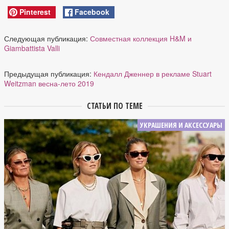
Pinterest
Facebook
Следующая публикация:
Совместная коллекция H&M и
Giambattista Valli
Предыдущая публикация:
Кендалл Дженнер в рекламе Stuart
Weitzman весна-лето 2019
СТАТЬИ ПО ТЕМЕ
УКРАШЕНИЯ И АКСЕССУАРЫ