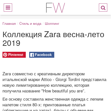
Главная
/
Cтиль и мода
/
Шоппинг
Коллекция Zara весна-лето
2019
Pinterest
Facebook
Zara совместно с креативным директором
итальянской марки Attico - Giorgi Tordini представила
новую лимитированную коллекцию, которая
получила название "How beautiful you are”.
Ее основу составила женственная одежда с легким
налетом стиля 80-х: принтованные платья
(облегающие и на запах), блузы с объемными