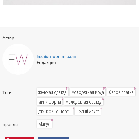
Автор:
fashion-woman.com
Редакция
441
160
14
женская одежда
молодежная мода
белое платье
Теги:
6
95
мини-шорты
молодежная одежда
7
4
джинсовые шорты
белый жакет
66
Mango
Бренды: