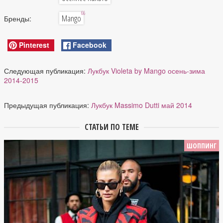
66
Mango
Бренды:
Pinterest
Facebook
Следующая публикация:
Лукбук Violeta by Mango осень-зима
2014-2015
Предыдущая публикация:
Лукбук Massimo Dutti май 2014
СТАТЬИ ПО ТЕМЕ
ШОППИНГ