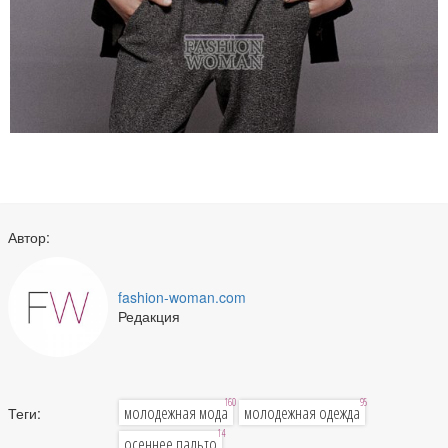
Автор:
fashion-woman.com
Редакция
160
95
молодежная мода
молодежная одежда
Теги:
14
осеннее пальто