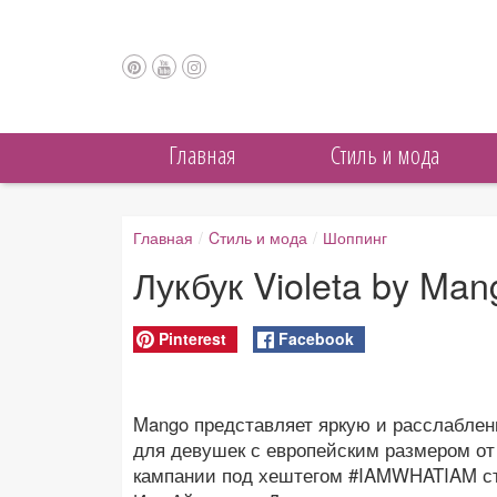
Главная
Cтиль и мода
Главная
/
Cтиль и мода
/
Шоппинг
Лукбук Violeta by Ma
Pinterest
Facebook
Mango представляет яркую и расслаблен
для девушек с европейским размером от
кампании под хештегом #IAMWHATIAM ст