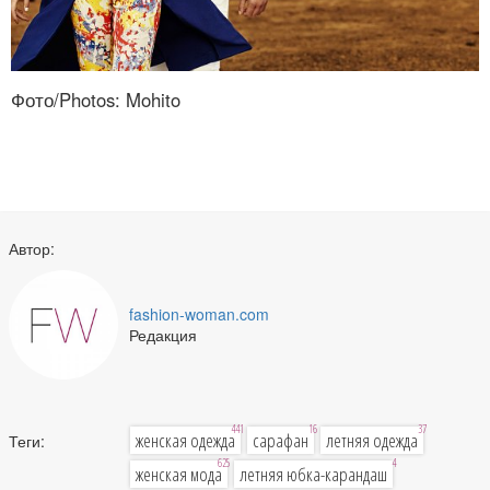
Фото/Photos: Mohito
Автор:
fashion-woman.com
Редакция
441
16
37
женская одежда
сарафан
летняя одежда
Теги:
625
4
женская мода
летняя юбка-карандаш