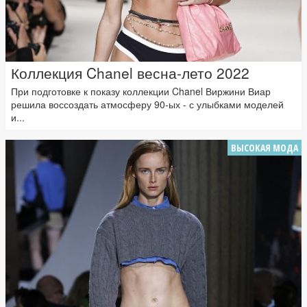
Коллекция Chanel весна-лето 2022
При подготовке к показу коллекции Chanel Виржини Виар
решила воссоздать атмосферу 90-ых - с улыбками моделей
и...
ВЫСОКАЯ МОДА