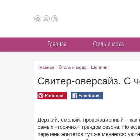
Главная
Cтиль и мода
Главная
/
Cтиль и мода
/
Шоппинг
Свитер-оверсайз. С 
Pinterest
Facebook
Дерзкий, смелый, провокационный – как 
самых «горячих» трендов сезона. Но если
перечень эпитетов тут же меняется: уют