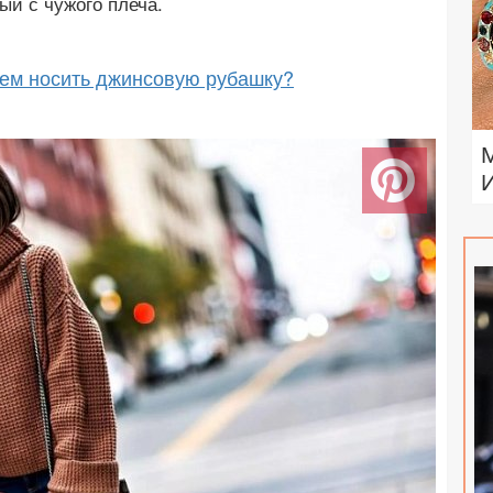
ый с чужого плеча.
чем носить джинсовую рубашку?