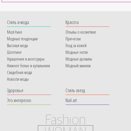
Cтиль и мода
Красота
Must-have
Отзывы о косметике
Модные тенденции
Прически
Высокая мода
Уход за кожей
Шоппинг
Модные ногти
Украшения и аксессуары
Модные ароматы
Нижнее белье и купальники
Модный макияж
Свадебная мода
Новости моды
Здоровье
Стиль звезд
Это интересно
Nail art