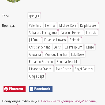
3
тренды
Теги:
74
37
73
48
Valentino
Hermès
Michael Kors
Ralph Lauren
Бренды:
30
31
9
Salvatore Ferragamo
Carolina Herrera
Lacoste
6
6
46
Jill Stuart
Emanuel Ungaro
Balmain
7
7
17
15
Christian Siriano
Akris
3.1 Phillip Lim
Kenzo
26
13
7
Altuzarra
Monique Lhuillier
Lela Rose
8
3
Ermanno Scervino
Banana Republic
2
2
1
Elisabetta Franchi
Ryan Roche
Angel Sanchez
1
Cinq à Sept
Pinterest
Facebook
Следующая публикация:
Весенние тенденции моды: воланы,