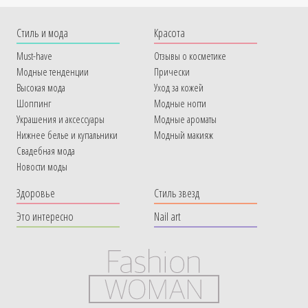
Cтиль и мода
Красота
Must-have
Отзывы о косметике
Модные тенденции
Прически
Высокая мода
Уход за кожей
Шоппинг
Модные ногти
Украшения и аксессуары
Модные ароматы
Нижнее белье и купальники
Модный макияж
Свадебная мода
Новости моды
Здоровье
Стиль звезд
Это интересно
Nail art