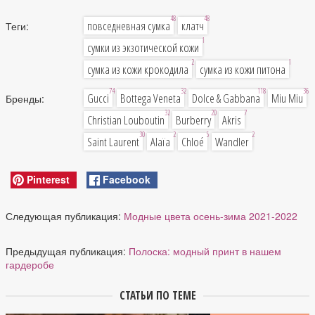
48
48
повседневная сумка
клатч
Теги:
1
сумки из экзотической кожи
2
1
сумка из кожи крокодила
сумка из кожи питона
74
32
118
36
Gucci
Bottega Veneta
Dolce & Gabbana
Miu Miu
Бренды:
32
20
7
Christian Louboutin
Burberry
Akris
30
2
5
2
Saint Laurent
Alaïa
Chloé
Wandler
Pinterest
Facebook
Следующая публикация:
Модные цвета осень-зима 2021-2022
Предыдущая публикация:
Полоска: модный принт в нашем
гардеробе
СТАТЬИ ПО ТЕМЕ