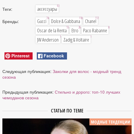
61
аксессуары
Теги:
74
118
117
Gucci
Dolce & Gabbana
Chanel
Бренды:
55
26
8
Oscar de la Renta
Etro
Paco Rabanne
1
1
JW Anderson
Zadig & Voltaire
Pinterest
Facebook
Следующая публикация:
Заколки для волос - модный тренд
сезона
Предыдущая публикация:
Стильно и дорого: топ-10 лучших
чемоданов сезона
СТАТЬИ ПО ТЕМЕ
МОДНЫЕ ТЕНДЕНЦИИ