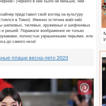
черное» (черного в ней было не меньше, чем
изайнер представил свой взгляд на культуру
тоялся в Токио). Именно эстетика wabi-sabi
еды шелковых, тюлевых, кружевных и шифоновых
к и рюшей. Поражали воображение не только
 с рукавами, полностью украшенными перьями, или
рха до самого низа!
ные плащи весна-лето 2023