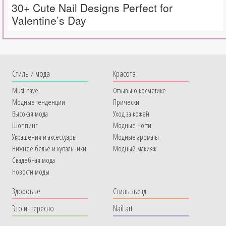
30+ Cute Nail Designs Perfect for
Valentine’s Day
Cтиль и мода
Красота
Must-have
Отзывы о косметике
Модные тенденции
Прически
Высокая мода
Уход за кожей
Шоппинг
Модные ногти
Украшения и аксессуары
Модные ароматы
Нижнее белье и купальники
Модный макияж
Свадебная мода
Новости моды
Здоровье
Стиль звезд
Это интересно
Nail art